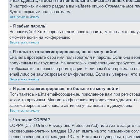
» Как сделать, чтобы я не появлялся в списке активных польз
В настройках личного раздела вы найдёте опцию
Скрывать моё пр
будете скрытым пользователем.
Вернуться к началу
» Я забыл пароль!
Не паникуйте! Хотя пароль нельзя восстановить, можно легко пол
сможете войти на конференцию.
Вернуться к началу
» Я только что зарегистрировался, но не могу войти!
Сначала проверьте свои имя пользователя и пароль. Если они верн
полученным инструкциям. На некоторых конференциях требуется, 
отображается в процессе регистрации. Если вам было прислано em
email либо он заблокирован спам-фильтром. Если вы уверены, что 
Вернуться к началу
» Я давно зарегистрирован, но больше не могу войти!
Попытайтесь найти email-сообщение, присланное вам при регистрац
каким-то причинам. Многие конференции периодически удаляют по
зарегистрироваться снова и активнее участвовать в дискуссиях.
Вернуться к началу
» Что такое COPPA?
COPPA (Child Online Privacy and Protection Act), или Акт о защите
несовершеннолетних младше 13 лет, иметь на это письменное согл
несовершеннолетних младше 13 лет. Если вы не уверены, применим