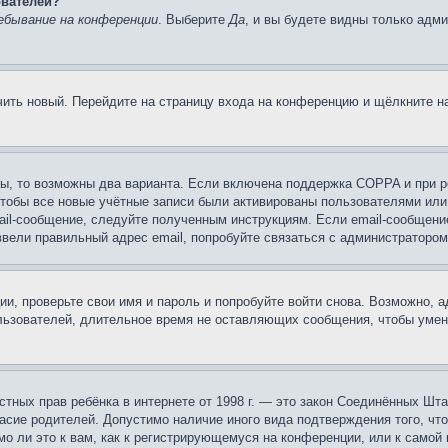
ователей?
ебывание на конференции
. Выберите
Да
, и вы будете видны только адм
учить новый. Перейдите на страницу входа на конференцию и щёлкните 
ы, то возможны два варианта. Если включена поддержка COPPA и при ре
чтобы все новые учётные записи были активированы пользователями или
ail-сообщение, следуйте полученным инструкциям. Если email-сообщение
ввели правильный адрес email, попробуйте связаться с администратором
ии, проверьте свои имя и пароль и попробуйте войти снова. Возможно,
льзователей, длительное время не оставляющих сообщения, чтобы умен
 частных прав ребёнка в интернете от 1998 г. — это закон Соединённых 
асие родителей. Допустимо наличие иного вида подтверждения того, чт
о ли это к вам, как к регистрирующемуся на конференции, или к самой