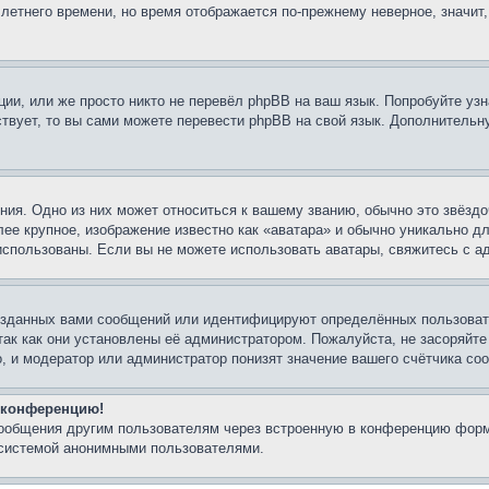
 летнего времени, но время отображается по-прежнему неверное, значит
ии, или же просто никто не перевёл phpBB на ваш язык. Попробуйте узн
ествует, то вы сами можете перевести phpBB на свой язык. Дополнител
ия. Одно из них может относиться к вашему званию, обычно это звёздо
лее крупное, изображение известно как «аватара» и обычно уникально д
ь использованы. Если вы не можете использовать аватары, свяжитесь с
озданных вами сообщений или идентифицируют определённых пользовате
так как они установлены её администратором. Пожалуйста, не засоряйт
, и модератор или администратор понизят значение вашего счётчика со
а конференцию!
сообщения другим пользователям через встроенную в конференцию форм
 системой анонимными пользователями.