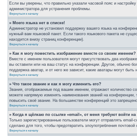
Если вы уверены, что правильно указали часовой пояс и настройку
администратора для устранения проблемы.
Вернуться к началу
» Моего языка нет в списке!
Администратор не установил поддержку вашего языка на конференц
нужный вам языковой пакет. Если такого языкового пакета не сущ
находится внизу страниц конференции).
Вернуться к началу
» Как я могу поместить изображение вместе со своим именем?
Вместе с именем пользователя могут присутствовать два изображен
вы оставили или на ваш статус на конференции. Другое, обычно бо
поддержка аватар, и от него же зависит, какие аватары могут быт
Вернуться к началу
» Что такое звание и как я могу изменить его?
Звания, отображаемые под вашим именем, отражают количество с
можете напрямую изменять наименования званий на конференции, 
повысить своё звание. На большинстве конференций это запрещено
Вернуться к началу
» Когда я щёлкаю по ссылке «email», от меня требуют войти н
Только зарегистрированные пользователи могут отправлять email-
сделано для того, чтобы предотвратить злоупотребления почтовой
Вернуться к началу