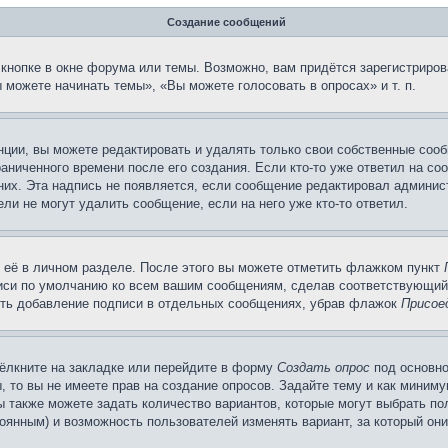
Создание сообщений
кнопке в окне форума или темы. Возможно, вам придётся зарегистриров
можете начинать темы», «Вы можете голосовать в опросах» и т. п.
ции, вы можете редактировать и удалять только свои собственные сооб
аниченного времени после его создания. Если кто-то уже ответил на со
 них. Эта надпись не появляется, если сообщение редактировал админис
ли не могут удалить сообщение, если на него уже кто-то ответил.
 её в личном разделе. После этого вы можете отметить флажком пункт
писи по умолчанию ко всем вашим сообщениям, сделав соответствующий
нить добавление подписи в отдельных сообщениях, убрав флажок
Присое
ёлкните на закладке или перейдите в форму
Создать опрос
под основно
, то вы не имеете прав на создание опросов. Задайте тему и как миним
ы также можете задать количество вариантов, которые могут выбрать п
тоянным) и возможность пользователей изменять вариант, за который он