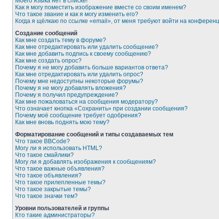
Моего языка нет в списке!
Как я могу поместить изображение вместе со своим именем?
Что такое звание и как я могу изменить его?
Когда я щёлкаю по ссылке «email», от меня требуют войти на конферен
Создание сообщений
Как мне создать тему в форуме?
Как мне отредактировать или удалить сообщение?
Как мне добавить подпись к своему сообщению?
Как мне создать опрос?
Почему я не могу добавить больше вариантов ответа?
Как мне отредактировать или удалить опрос?
Почему мне недоступны некоторые форумы?
Почему я не могу добавлять вложения?
Почему я получил предупреждение?
Как мне пожаловаться на сообщения модератору?
Что означает кнопка «Сохранить» при создании сообщения?
Почему моё сообщение требует одобрения?
Как мне вновь поднять мою тему?
Форматирование сообщений и типы создаваемых тем
Что такое BBCode?
Могу ли я использовать HTML?
Что такое смайлики?
Могу ли я добавлять изображения к сообщениям?
Что такое важные объявления?
Что такое объявления?
Что такое прилепленные темы?
Что такое закрытые темы?
Что такое значки тем?
Уровни пользователей и группы
Кто такие администраторы?