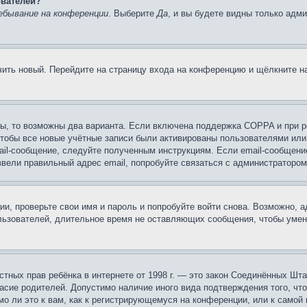
ователей?
ебывание на конференции
. Выберите
Да
, и вы будете видны только адм
учить новый. Перейдите на страницу входа на конференцию и щёлкните 
ы, то возможны два варианта. Если включена поддержка COPPA и при ре
чтобы все новые учётные записи были активированы пользователями или
ail-сообщение, следуйте полученным инструкциям. Если email-сообщение
ввели правильный адрес email, попробуйте связаться с администратором
ии, проверьте свои имя и пароль и попробуйте войти снова. Возможно,
льзователей, длительное время не оставляющих сообщения, чтобы умен
 частных прав ребёнка в интернете от 1998 г. — это закон Соединённых 
асие родителей. Допустимо наличие иного вида подтверждения того, чт
о ли это к вам, как к регистрирующемуся на конференции, или к самой