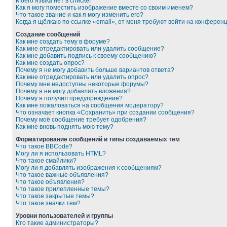
Моего языка нет в списке!
Как я могу поместить изображение вместе со своим именем?
Что такое звание и как я могу изменить его?
Когда я щёлкаю по ссылке «email», от меня требуют войти на конферен
Создание сообщений
Как мне создать тему в форуме?
Как мне отредактировать или удалить сообщение?
Как мне добавить подпись к своему сообщению?
Как мне создать опрос?
Почему я не могу добавить больше вариантов ответа?
Как мне отредактировать или удалить опрос?
Почему мне недоступны некоторые форумы?
Почему я не могу добавлять вложения?
Почему я получил предупреждение?
Как мне пожаловаться на сообщения модератору?
Что означает кнопка «Сохранить» при создании сообщения?
Почему моё сообщение требует одобрения?
Как мне вновь поднять мою тему?
Форматирование сообщений и типы создаваемых тем
Что такое BBCode?
Могу ли я использовать HTML?
Что такое смайлики?
Могу ли я добавлять изображения к сообщениям?
Что такое важные объявления?
Что такое объявления?
Что такое прилепленные темы?
Что такое закрытые темы?
Что такое значки тем?
Уровни пользователей и группы
Кто такие администраторы?