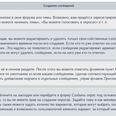
Создание сообщений
кнопке в окне форума или темы. Возможно, вам придётся зарегистриров
можете начинать темы», «Вы можете голосовать в опросах» и т. п.
ции, вы можете редактировать и удалять только свои собственные сооб
аниченного времени после его создания. Если кто-то уже ответил на со
 них. Эта надпись не появляется, если сообщение редактировал админис
ли не могут удалить сообщение, если на него уже кто-то ответил.
 её в личном разделе. После этого вы можете отметить флажком пункт
писи по умолчанию ко всем вашим сообщениям, сделав соответствующий
нить добавление подписи в отдельных сообщениях, убрав флажок
Присое
ёлкните на закладке или перейдите в форму
Создать опрос
под основно
, то вы не имеете прав на создание опросов. Задайте тему и как миним
ы также можете задать количество вариантов, которые могут выбрать п
тоянным) и возможность пользователей изменять вариант, за который он