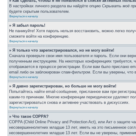
» Как сделать, чтобы я не появлялся в списке активных польз
В настройках личного раздела вы найдёте опцию
Скрывать моё пр
будете скрытым пользователем.
Вернуться к началу
» Я забыл пароль!
Не паникуйте! Хотя пароль нельзя восстановить, можно легко пол
сможете войти на конференцию.
Вернуться к началу
» Я только что зарегистрировался, но не могу войти!
Сначала проверьте свои имя пользователя и пароль. Если они верн
полученным инструкциям. На некоторых конференциях требуется, 
отображается в процессе регистрации. Если вам было прислано em
email либо он заблокирован спам-фильтром. Если вы уверены, что 
Вернуться к началу
» Я давно зарегистрирован, но больше не могу войти!
Попытайтесь найти email-сообщение, присланное вам при регистрац
каким-то причинам. Многие конференции периодически удаляют по
зарегистрироваться снова и активнее участвовать в дискуссиях.
Вернуться к началу
» Что такое COPPA?
COPPA (Child Online Privacy and Protection Act), или Акт о защите
несовершеннолетних младше 13 лет, иметь на это письменное согл
несовершеннолетних младше 13 лет. Если вы не уверены, применим