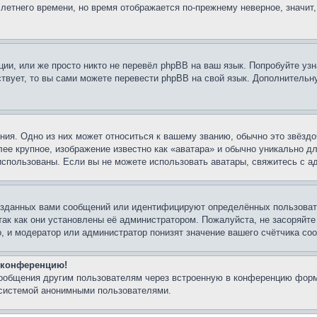
 летнего времени, но время отображается по-прежнему неверное, значит
ии, или же просто никто не перевёл phpBB на ваш язык. Попробуйте узн
ествует, то вы сами можете перевести phpBB на свой язык. Дополнител
ия. Одно из них может относиться к вашему званию, обычно это звёздо
лее крупное, изображение известно как «аватара» и обычно уникально д
ь использованы. Если вы не можете использовать аватары, свяжитесь с
озданных вами сообщений или идентифицируют определённых пользовате
так как они установлены её администратором. Пожалуйста, не засоряйт
, и модератор или администратор понизят значение вашего счётчика со
а конференцию!
сообщения другим пользователям через встроенную в конференцию форм
 системой анонимными пользователями.