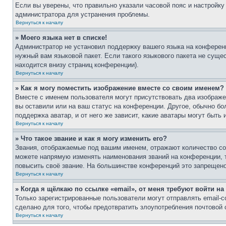
Если вы уверены, что правильно указали часовой пояс и настройку
администратора для устранения проблемы.
Вернуться к началу
» Моего языка нет в списке!
Администратор не установил поддержку вашего языка на конференц
нужный вам языковой пакет. Если такого языкового пакета не сущ
находится внизу страниц конференции).
Вернуться к началу
» Как я могу поместить изображение вместе со своим именем?
Вместе с именем пользователя могут присутствовать два изображен
вы оставили или на ваш статус на конференции. Другое, обычно бо
поддержка аватар, и от него же зависит, какие аватары могут быт
Вернуться к началу
» Что такое звание и как я могу изменить его?
Звания, отображаемые под вашим именем, отражают количество с
можете напрямую изменять наименования званий на конференции, 
повысить своё звание. На большинстве конференций это запрещено
Вернуться к началу
» Когда я щёлкаю по ссылке «email», от меня требуют войти н
Только зарегистрированные пользователи могут отправлять email-
сделано для того, чтобы предотвратить злоупотребления почтовой
Вернуться к началу