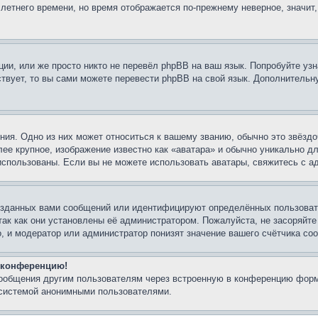
 летнего времени, но время отображается по-прежнему неверное, значит
ии, или же просто никто не перевёл phpBB на ваш язык. Попробуйте узн
ествует, то вы сами можете перевести phpBB на свой язык. Дополнител
ия. Одно из них может относиться к вашему званию, обычно это звёздо
лее крупное, изображение известно как «аватара» и обычно уникально д
ь использованы. Если вы не можете использовать аватары, свяжитесь с
озданных вами сообщений или идентифицируют определённых пользовате
так как они установлены её администратором. Пожалуйста, не засоряйт
, и модератор или администратор понизят значение вашего счётчика со
а конференцию!
сообщения другим пользователям через встроенную в конференцию форм
 системой анонимными пользователями.