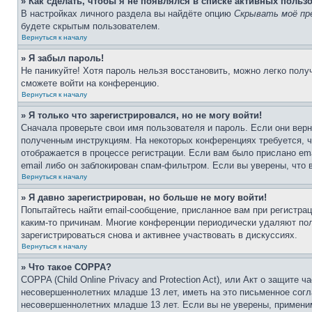
» Как сделать, чтобы я не появлялся в списке активных польз
В настройках личного раздела вы найдёте опцию
Скрывать моё пр
будете скрытым пользователем.
Вернуться к началу
» Я забыл пароль!
Не паникуйте! Хотя пароль нельзя восстановить, можно легко пол
сможете войти на конференцию.
Вернуться к началу
» Я только что зарегистрировался, но не могу войти!
Сначала проверьте свои имя пользователя и пароль. Если они верн
полученным инструкциям. На некоторых конференциях требуется, 
отображается в процессе регистрации. Если вам было прислано em
email либо он заблокирован спам-фильтром. Если вы уверены, что 
Вернуться к началу
» Я давно зарегистрирован, но больше не могу войти!
Попытайтесь найти email-сообщение, присланное вам при регистрац
каким-то причинам. Многие конференции периодически удаляют по
зарегистрироваться снова и активнее участвовать в дискуссиях.
Вернуться к началу
» Что такое COPPA?
COPPA (Child Online Privacy and Protection Act), или Акт о защите
несовершеннолетних младше 13 лет, иметь на это письменное согл
несовершеннолетних младше 13 лет. Если вы не уверены, применим