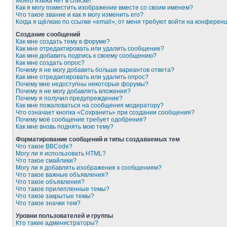
Моего языка нет в списке!
Как я могу поместить изображение вместе со своим именем?
Что такое звание и как я могу изменить его?
Когда я щёлкаю по ссылке «email», от меня требуют войти на конферен
Создание сообщений
Как мне создать тему в форуме?
Как мне отредактировать или удалить сообщение?
Как мне добавить подпись к своему сообщению?
Как мне создать опрос?
Почему я не могу добавить больше вариантов ответа?
Как мне отредактировать или удалить опрос?
Почему мне недоступны некоторые форумы?
Почему я не могу добавлять вложения?
Почему я получил предупреждение?
Как мне пожаловаться на сообщения модератору?
Что означает кнопка «Сохранить» при создании сообщения?
Почему моё сообщение требует одобрения?
Как мне вновь поднять мою тему?
Форматирование сообщений и типы создаваемых тем
Что такое BBCode?
Могу ли я использовать HTML?
Что такое смайлики?
Могу ли я добавлять изображения к сообщениям?
Что такое важные объявления?
Что такое объявления?
Что такое прилепленные темы?
Что такое закрытые темы?
Что такое значки тем?
Уровни пользователей и группы
Кто такие администраторы?