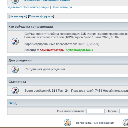
Удалить cookies конференции
|
Наша команда
[
На главную
] [
Список форумов
]
Кто сейчас на конференции
Сейчас посетителей на конференции:
115
, из них зарегистрированных
Больше всего посетителей (
4828
) здесь было 15 ноя 2025, 10:04
Зарегистрированные пользователи:
Baidu [Spider]
Легенда ::
Администраторы
,
Супермодераторы
Дни рождения
Сегодня нет дней рождения.
Статистика
Всего сообщений:
91
| Тем:
24
| Пользователей:
745
| Новый пользова
Вход
Имя пользователя:
Пароль:
Непрочитанные сообщения