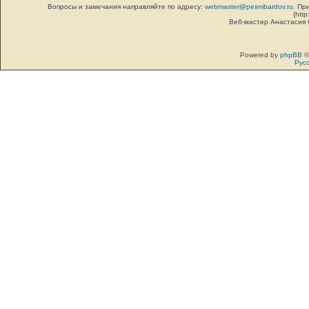
Вопросы и замечания направляйте по адресу:
webmaster@pesnibardov.ru
. Пр
(http
Веб-мастер Анастасия
Powered by
phpBB
©
Рус