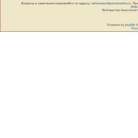
Вопросы и замечания направляйте по адресу:
webmaster@pesnibardov.ru
. Пр
(http
Веб-мастер Анастасия
Powered by
phpBB
©
Рус