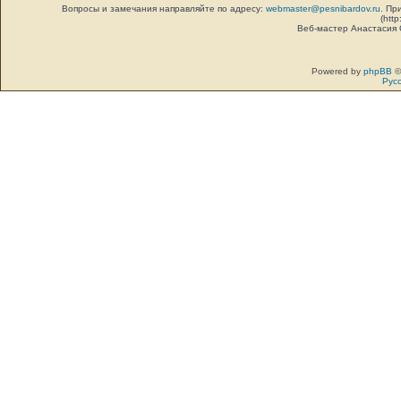
Вопросы и замечания направляйте по адресу:
webmaster@pesnibardov.ru
. Пр
(http
Веб-мастер Анастасия
Powered by
phpBB
©
Рус