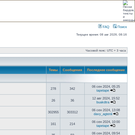
FAQ
Поиск
Текущее время: 08 авг 2026, 08:16
Часовой пояс: UTC + 3 часа
Темы
Сообщения
Последнее сообщение
06 сен 2024, 05:25
278
342
tapetape
12 авг 2024, 15:52
26
36
buakdtra
06 сен 2024, 13:08
302955
303312
davy_agtenii
06 сен 2024, 10:00
161
214
tapetape
06 сен 2024, 09:54