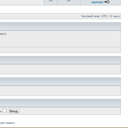
35
59
tapetape
Часовой пояс: UTC + 3 часа
инут)
и
рум закрыт