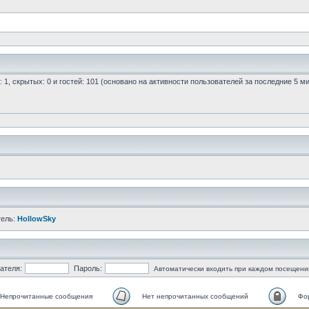
: 1, скрытых: 0 и гостей: 101 (основано на активности пользователей за последние 5 м
тель:
HollowSky
ателя:
Пароль:
Автоматически входить при каждом посещени
Непрочитанные сообщения
Нет непрочитанных сообщений
Фо