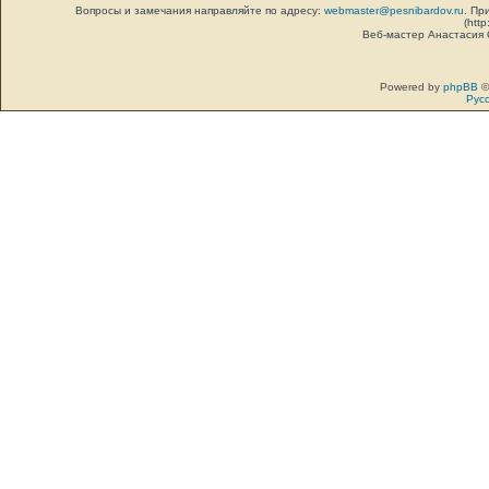
Вопросы и замечания направляйте по адресу:
webmaster@pesnibardov.ru
. Пр
(http
Веб-мастер Анастасия
Powered by
phpBB
©
Рус