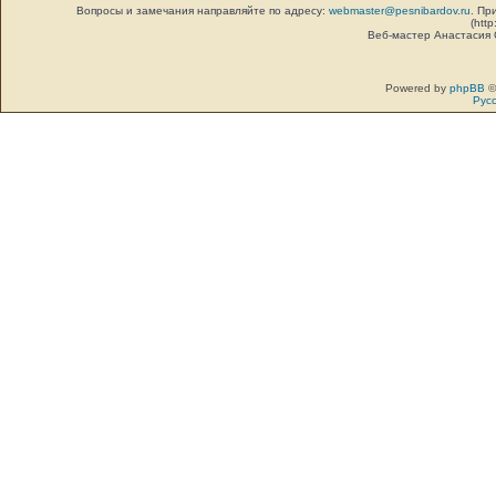
Вопросы и замечания направляйте по адресу:
webmaster@pesnibardov.ru
. Пр
(http
Веб-мастер Анастасия
Powered by
phpBB
©
Рус