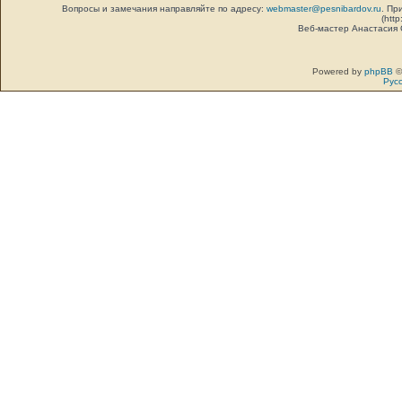
Вопросы и замечания направляйте по адресу:
webmaster@pesnibardov.ru
. Пр
(http
Веб-мастер Анастасия
Powered by
phpBB
©
Рус