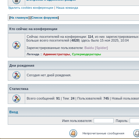
Удалить cookies конференции
|
Наша команда
[
На главную
] [
Список форумов
]
Кто сейчас на конференции
Сейчас посетителей на конференции:
114
, из них зарегистрированных
Больше всего посетителей (
4828
) здесь было 15 ноя 2025, 10:04
Зарегистрированные пользователи:
Baidu [Spider]
Легенда ::
Администраторы
,
Супермодераторы
Дни рождения
Сегодня нет дней рождения.
Статистика
Всего сообщений:
91
| Тем:
24
| Пользователей:
745
| Новый пользова
Вход
Имя пользователя:
Пароль:
Непрочитанные сообщения