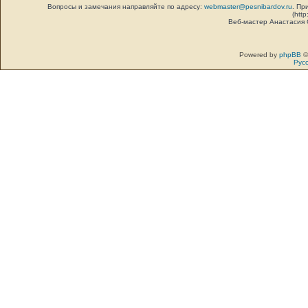
Вопросы и замечания направляйте по адресу:
webmaster@pesnibardov.ru
. Пр
(http
Веб-мастер Анастасия
Powered by
phpBB
©
Рус