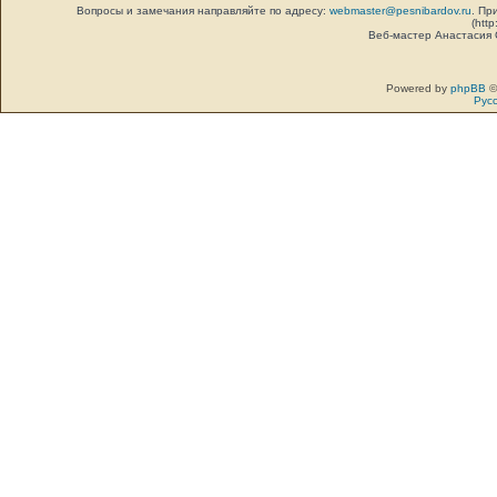
Вопросы и замечания направляйте по адресу:
webmaster@pesnibardov.ru
. Пр
(http
Веб-мастер Анастасия
Powered by
phpBB
©
Рус