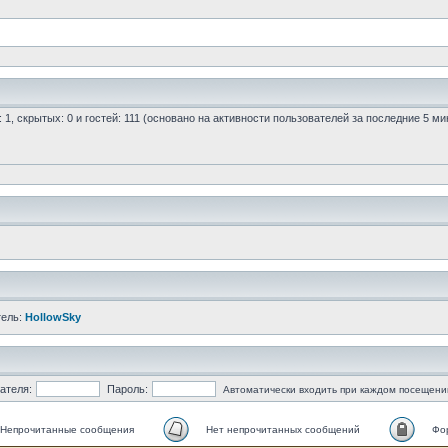
: 1, скрытых: 0 и гостей: 111 (основано на активности пользователей за последние 5 ми
тель:
HollowSky
ателя:
Пароль:
Автоматически входить при каждом посещени
Непрочитанные сообщения
Нет непрочитанных сообщений
Фо