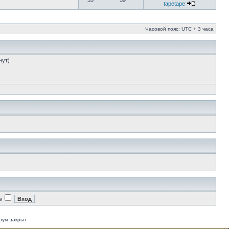
35
59
tapetape
Часовой пояс: UTC + 3 часа
нут)
и
рум закрыт