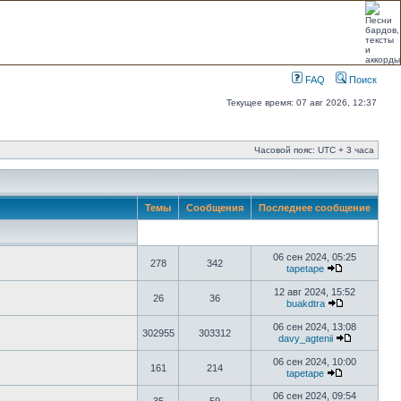
FAQ
Поиск
Текущее время: 07 авг 2026, 12:37
Часовой пояс: UTC + 3 часа
Темы
Сообщения
Последнее сообщение
06 сен 2024, 05:25
278
342
tapetape
12 авг 2024, 15:52
26
36
buakdtra
06 сен 2024, 13:08
302955
303312
davy_agtenii
06 сен 2024, 10:00
161
214
tapetape
06 сен 2024, 09:54