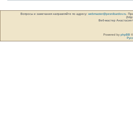
Вопросы и замечания направляйте по адресу:
webmaster@pesnibardov.ru
. Пр
(http
Веб-мастер Анастасия
Powered by
phpBB
©
Рус