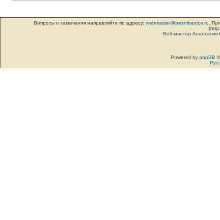
Вопросы и замечания направляйте по адресу:
webmaster@pesnibardov.ru
. Пр
(http
Веб-мастер Анастасия
Powered by
phpBB
©
Рус