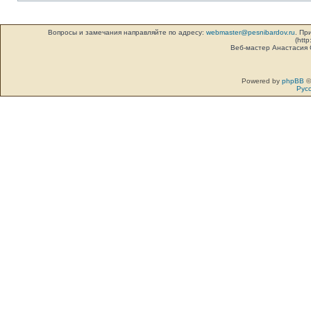
Вопросы и замечания направляйте по адресу:
webmaster@pesnibardov.ru
. Пр
(http
Веб-мастер Анастасия
Powered by
phpBB
©
Рус