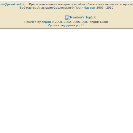
ter@pesnibardov.ru
. При использовании материалов сайта обязательна активная гиперссылка 
Веб-мастер Анастасия Смоленская ©
Песни бардов
, 2007 - 2010
Powered by
phpBB
© 2000, 2002, 2005, 2007 phpBB Group
Русская поддержка phpBB