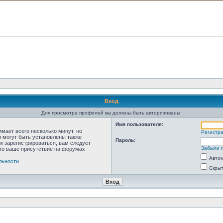
Вход
Для просмотра профилей вы должны быть авторизованы.
Имя пользователя:
мает всего несколько минут, но
Регистр
 могут быть установлены также
Пароль:
м зарегистрироваться, вам следует
Забыли 
что ваше присутствие на форумах
Автом
льности
Скрыт