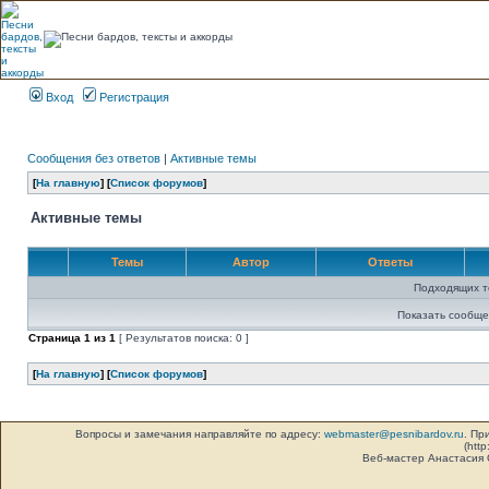
Вход
Регистрация
Сообщения без ответов
|
Активные темы
[
На главную
] [
Список форумов
]
Активные темы
Темы
Автор
Ответы
Подходящих т
Показать сообще
Страница
1
из
1
[ Результатов поиска: 0 ]
[
На главную
] [
Список форумов
]
Вопросы и замечания направляйте по адресу:
webmaster@pesnibardov.ru
. Пр
(http
Веб-мастер Анастасия