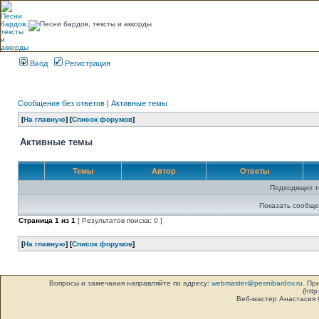
Вход
Регистрация
Сообщения без ответов
|
Активные темы
[
На главную
] [
Список форумов
]
Активные темы
Темы
Автор
Ответы
Подходящих т
Показать сообще
Страница
1
из
1
[ Результатов поиска: 0 ]
[
На главную
] [
Список форумов
]
Вопросы и замечания направляйте по адресу:
webmaster@pesnibardov.ru
. Пр
(http
Веб-мастер Анастасия