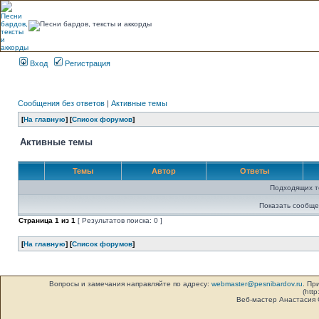
Вход
Регистрация
Сообщения без ответов
|
Активные темы
[
На главную
] [
Список форумов
]
Активные темы
Темы
Автор
Ответы
Подходящих т
Показать сообще
Страница
1
из
1
[ Результатов поиска: 0 ]
[
На главную
] [
Список форумов
]
Вопросы и замечания направляйте по адресу:
webmaster@pesnibardov.ru
. Пр
(http
Веб-мастер Анастасия