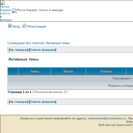
Вход
Регистрация
Сообщения без ответов
|
Активные темы
[
На главную
] [
Список форумов
]
Активные темы
Темы
Автор
Ответы
Подходящих т
Показать сообще
Страница
1
из
1
[ Результатов поиска: 0 ]
[
На главную
] [
Список форумов
]
Вопросы и замечания направляйте по адресу:
webmaster@pesnibardov.ru
. Пр
(http
Веб-мастер Анастасия