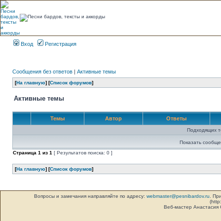
Вход
Регистрация
Сообщения без ответов
|
Активные темы
[
На главную
] [
Список форумов
]
Активные темы
Темы
Автор
Ответы
Подходящих т
Показать сообще
Страница
1
из
1
[ Результатов поиска: 0 ]
[
На главную
] [
Список форумов
]
Вопросы и замечания направляйте по адресу:
webmaster@pesnibardov.ru
. Пр
(http
Веб-мастер Анастасия