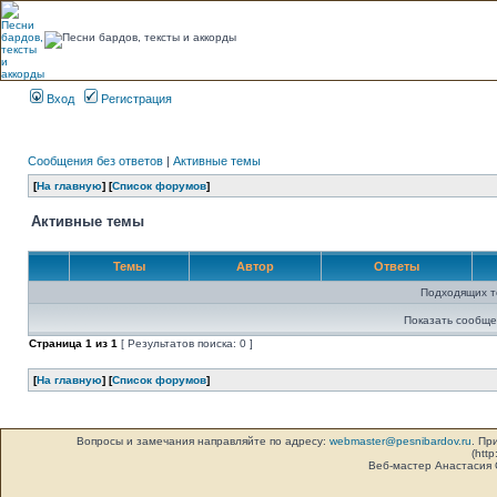
Вход
Регистрация
Сообщения без ответов
|
Активные темы
[
На главную
] [
Список форумов
]
Активные темы
Темы
Автор
Ответы
Подходящих т
Показать сообще
Страница
1
из
1
[ Результатов поиска: 0 ]
[
На главную
] [
Список форумов
]
Вопросы и замечания направляйте по адресу:
webmaster@pesnibardov.ru
. Пр
(http
Веб-мастер Анастасия