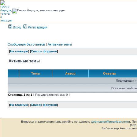
Вход
Регистрация
Сообщения без ответов
|
Активные темы
[
На главную
] [
Список форумов
]
Активные темы
Темы
Автор
Ответы
Подходящих т
Показать сообще
Страница
1
из
1
[ Результатов поиска: 0 ]
[
На главную
] [
Список форумов
]
Вопросы и замечания направляйте по адресу:
webmaster@pesnibardov.ru
. Пр
(http
Веб-мастер Анастасия