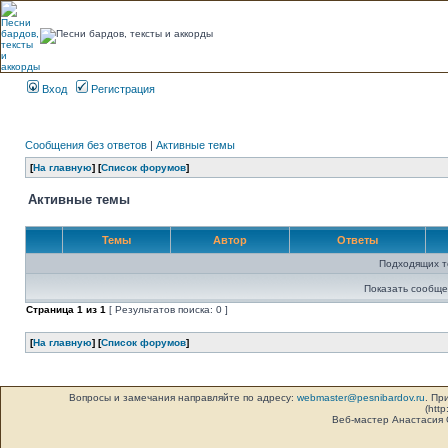
Вход
Регистрация
Сообщения без ответов
|
Активные темы
[
На главную
] [
Список форумов
]
Активные темы
Темы
Автор
Ответы
Подходящих т
Показать сообще
Страница
1
из
1
[ Результатов поиска: 0 ]
[
На главную
] [
Список форумов
]
Вопросы и замечания направляйте по адресу:
webmaster@pesnibardov.ru
. Пр
(http
Веб-мастер Анастасия