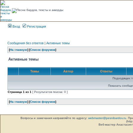
Вход
Регистрация
Сообщения без ответов
|
Активные темы
[
На главную
] [
Список форумов
]
Активные темы
Темы
Автор
Ответы
Подходящих т
Показать сообще
Страница
1
из
1
[ Результатов поиска: 0 ]
[
На главную
] [
Список форумов
]
Вопросы и замечания направляйте по адресу:
webmaster@pesnibardov.ru
. Пр
(http
Веб-мастер Анастасия