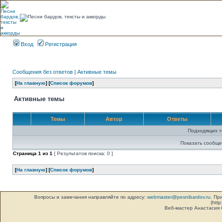
Вход
Регистрация
Сообщения без ответов
|
Активные темы
[
На главную
] [
Список форумов
]
Активные темы
Темы
Автор
Ответы
Подходящих т
Показать сообще
Страница
1
из
1
[ Результатов поиска: 0 ]
[
На главную
] [
Список форумов
]
Вопросы и замечания направляйте по адресу:
webmaster@pesnibardov.ru
. Пр
(http
Веб-мастер Анастасия