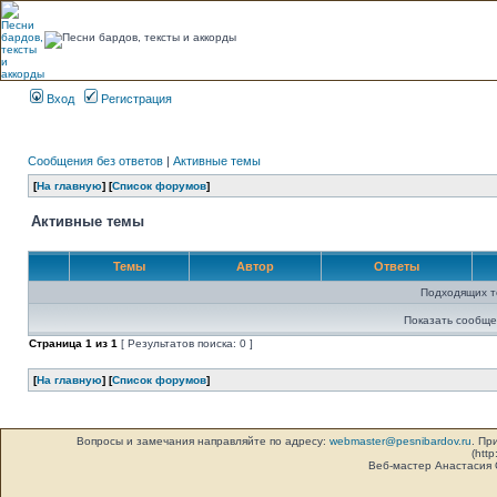
Вход
Регистрация
Сообщения без ответов
|
Активные темы
[
На главную
] [
Список форумов
]
Активные темы
Темы
Автор
Ответы
Подходящих т
Показать сообще
Страница
1
из
1
[ Результатов поиска: 0 ]
[
На главную
] [
Список форумов
]
Вопросы и замечания направляйте по адресу:
webmaster@pesnibardov.ru
. Пр
(http
Веб-мастер Анастасия