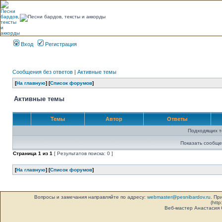
Вход
Регистрация
Сообщения без ответов
|
Активные темы
[
На главную
] [
Список форумов
]
Активные темы
Темы
Автор
Ответы
Подходящих т
Показать сообще
Страница
1
из
1
[ Результатов поиска: 0 ]
[
На главную
] [
Список форумов
]
Вопросы и замечания направляйте по адресу:
webmaster@pesnibardov.ru
. Пр
(http
Веб-мастер Анастасия