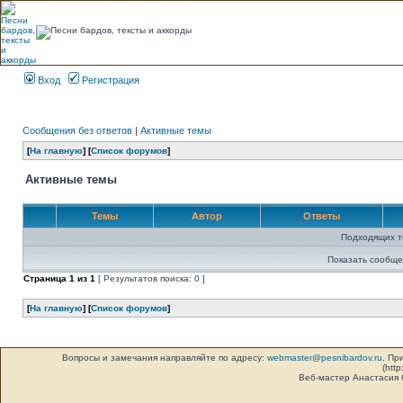
Вход
Регистрация
Сообщения без ответов
|
Активные темы
[
На главную
] [
Список форумов
]
Активные темы
Темы
Автор
Ответы
Подходящих т
Показать сообще
Страница
1
из
1
[ Результатов поиска: 0 ]
[
На главную
] [
Список форумов
]
Вопросы и замечания направляйте по адресу:
webmaster@pesnibardov.ru
. Пр
(http
Веб-мастер Анастасия