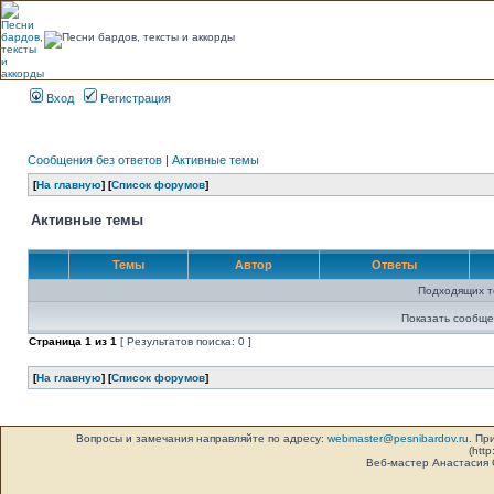
Вход
Регистрация
Сообщения без ответов
|
Активные темы
[
На главную
] [
Список форумов
]
Активные темы
Темы
Автор
Ответы
Подходящих т
Показать сообще
Страница
1
из
1
[ Результатов поиска: 0 ]
[
На главную
] [
Список форумов
]
Вопросы и замечания направляйте по адресу:
webmaster@pesnibardov.ru
. Пр
(http
Веб-мастер Анастасия