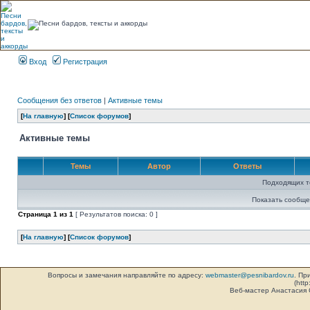
Вход
Регистрация
Сообщения без ответов
|
Активные темы
[
На главную
] [
Список форумов
]
Активные темы
Темы
Автор
Ответы
Подходящих т
Показать сообще
Страница
1
из
1
[ Результатов поиска: 0 ]
[
На главную
] [
Список форумов
]
Вопросы и замечания направляйте по адресу:
webmaster@pesnibardov.ru
. Пр
(http
Веб-мастер Анастасия