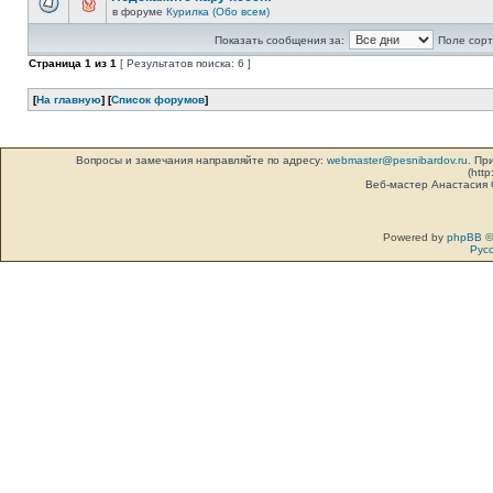
в форуме
Курилка (Обо всем)
Показать сообщения за:
Поле сорт
Страница
1
из
1
[ Результатов поиска: 6 ]
[
На главную
] [
Список форумов
]
Вопросы и замечания направляйте по адресу:
webmaster@pesnibardov.ru
. Пр
(http
Веб-мастер Анастасия
Powered by
phpBB
©
Рус