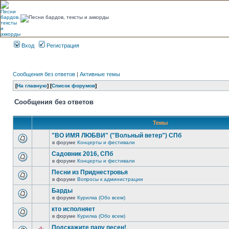
Вход
Регистрация
Сообщения без ответов
|
Активные темы
[
На главную
] [
Список форумов
]
Сообщения без ответов
Темы
"ВО ИМЯ ЛЮБВИ" ("Вольный ветер") СПб
в форуме
Концерты и фестивали
Садовник 2016, СПб
в форуме
Концерты и фестивали
Песни из Приднестровья
в форуме
Вопросы к администрации
Барды
в форуме
Курилка (Обо всем)
кто исполняет
в форуме
Курилка (Обо всем)
Подскажите пару песен!