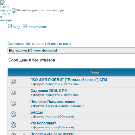
Вход
Регистрация
Сообщения без ответов
|
Активные темы
[
На главную
] [
Список форумов
]
Сообщения без ответов
Темы
"ВО ИМЯ ЛЮБВИ" ("Вольный ветер") СПб
в форуме
Концерты и фестивали
Садовник 2016, СПб
в форуме
Концерты и фестивали
Песни из Приднестровья
в форуме
Вопросы к администрации
Барды
в форуме
Курилка (Обо всем)
кто исполняет
в форуме
Курилка (Обо всем)
Подскажите пару песен!