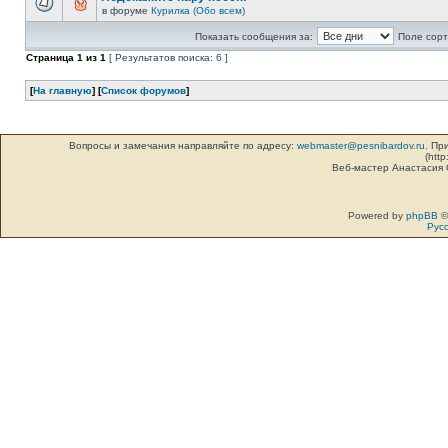
в форуме
Курилка (Обо всем)
Показать сообщения за:
Поле сорт
Страница
1
из
1
[ Результатов поиска: 6 ]
[
На главную
] [
Список форумов
]
Вопросы и замечания направляйте по адресу:
webmaster@pesnibardov.ru
. Пр
(http
Веб-мастер Анастасия
Powered by
phpBB
©
Рус