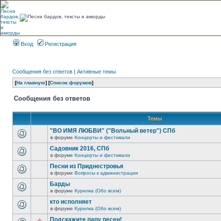
Вход
Регистрация
Сообщения без ответов
|
Активные темы
[
На главную
] [
Список форумов
]
Сообщения без ответов
Темы
"ВО ИМЯ ЛЮБВИ" ("Вольный ветер") СПб
в форуме
Концерты и фестивали
Садовник 2016, СПб
в форуме
Концерты и фестивали
Песни из Приднестровья
в форуме
Вопросы к администрации
Барды
в форуме
Курилка (Обо всем)
кто исполняет
в форуме
Курилка (Обо всем)
Подскажите пару песен!