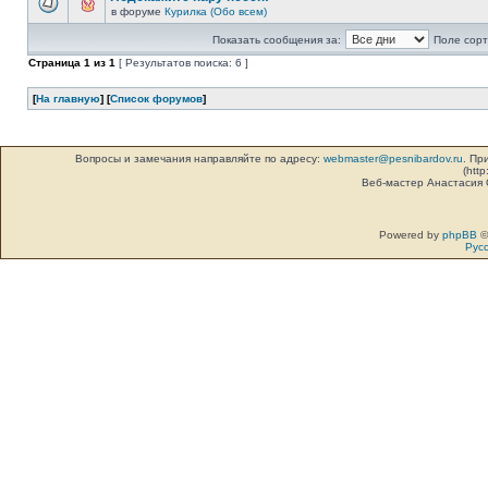
в форуме
Курилка (Обо всем)
Показать сообщения за:
Поле сорт
Страница
1
из
1
[ Результатов поиска: 6 ]
[
На главную
] [
Список форумов
]
Вопросы и замечания направляйте по адресу:
webmaster@pesnibardov.ru
. Пр
(http
Веб-мастер Анастасия
Powered by
phpBB
©
Рус