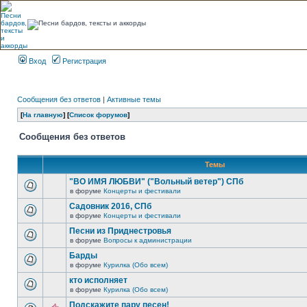
Вход
Регистрация
Сообщения без ответов
|
Активные темы
[
На главную
] [
Список форумов
]
Сообщения без ответов
Темы
"ВО ИМЯ ЛЮБВИ" ("Вольный ветер") СПб
в форуме
Концерты и фестивали
Садовник 2016, СПб
в форуме
Концерты и фестивали
Песни из Приднестровья
в форуме
Вопросы к администрации
Барды
в форуме
Курилка (Обо всем)
кто исполняет
в форуме
Курилка (Обо всем)
Подскажите пару песен!