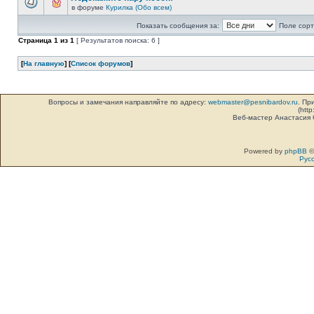
в форуме
Курилка (Обо всем)
Показать сообщения за:
Поле сорт
Страница
1
из
1
[ Результатов поиска: 6 ]
[
На главную
] [
Список форумов
]
Вопросы и замечания направляйте по адресу:
webmaster@pesnibardov.ru
. Пр
(http
Веб-мастер Анастасия
Powered by
phpBB
©
Рус