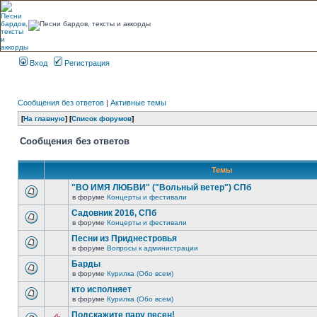
Вход
Регистрация
Сообщения без ответов
|
Активные темы
[
На главную
] [
Список форумов
]
Сообщения без ответов
Темы
"ВО ИМЯ ЛЮБВИ" ("Вольный ветер") СПб
в форуме
Концерты и фестивали
Садовник 2016, СПб
в форуме
Концерты и фестивали
Песни из Приднестровья
в форуме
Вопросы к администрации
Барды
в форуме
Курилка (Обо всем)
кто исполняет
в форуме
Курилка (Обо всем)
Подскажите пару песен!