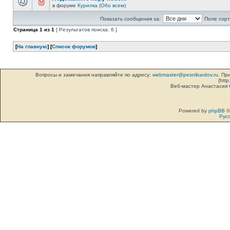
в форуме
Курилка (Обо всем)
Показать сообщения за:
Поле сорт
Страница
1
из
1
[ Результатов поиска: 6 ]
[
На главную
] [
Список форумов
]
Вопросы и замечания направляйте по адресу:
webmaster@pesnibardov.ru
. Пр
(http
Веб-мастер Анастасия
Powered by
phpBB
©
Рус