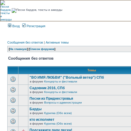
Вход
Регистрация
Сообщения без ответов
|
Активные темы
[
На главную
] [
Список форумов
]
Сообщения без ответов
Темы
"ВО ИМЯ ЛЮБВИ" ("Вольный ветер") СПб
в форуме
Концерты и фестивали
Садовник 2016, СПб
в форуме
Концерты и фестивали
Песни из Приднестровья
в форуме
Вопросы к администрации
Барды
в форуме
Курилка (Обо всем)
кто исполняет
в форуме
Курилка (Обо всем)
Подскажите пару песен!