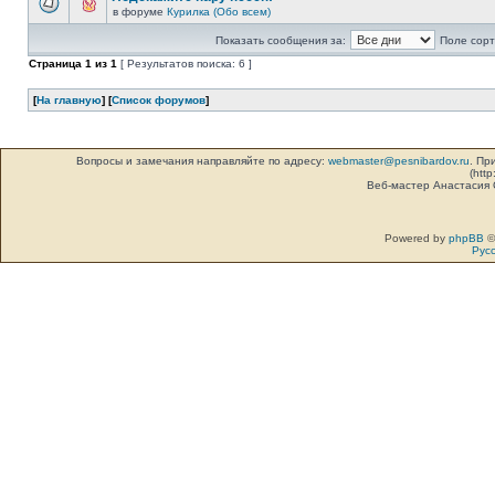
в форуме
Курилка (Обо всем)
Показать сообщения за:
Поле сорт
Страница
1
из
1
[ Результатов поиска: 6 ]
[
На главную
] [
Список форумов
]
Вопросы и замечания направляйте по адресу:
webmaster@pesnibardov.ru
. Пр
(http
Веб-мастер Анастасия
Powered by
phpBB
©
Рус