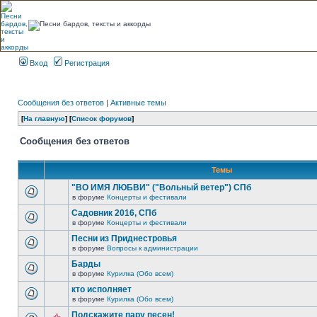
Вход
Регистрация
Сообщения без ответов
|
Активные темы
[
На главную
] [
Список форумов
]
Сообщения без ответов
Темы
"ВО ИМЯ ЛЮБВИ" ("Вольный ветер") СПб
в форуме
Концерты и фестивали
Садовник 2016, СПб
в форуме
Концерты и фестивали
Песни из Приднестровья
в форуме
Вопросы к администрации
Барды
в форуме
Курилка (Обо всем)
кто исполняет
в форуме
Курилка (Обо всем)
Подскажите пару песен!