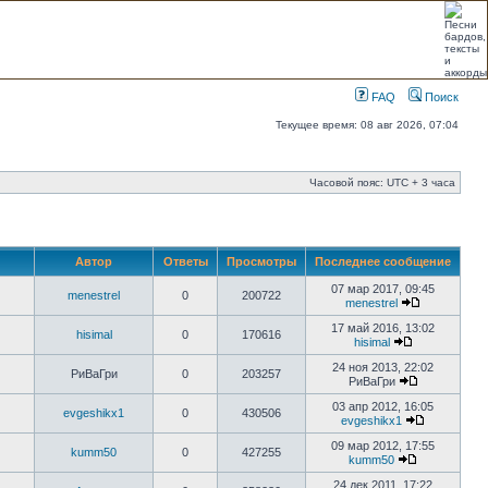
FAQ
Поиск
Текущее время: 08 авг 2026, 07:04
Часовой пояс: UTC + 3 часа
Автор
Ответы
Просмотры
Последнее сообщение
07 мар 2017, 09:45
menestrel
0
200722
menestrel
17 май 2016, 13:02
hisimal
0
170616
hisimal
24 ноя 2013, 22:02
РиВаГри
0
203257
РиВаГри
03 апр 2012, 16:05
evgeshikx1
0
430506
evgeshikx1
09 мар 2012, 17:55
kumm50
0
427255
kumm50
24 дек 2011, 17:22