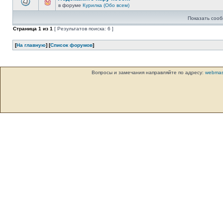
в форуме
Курилка (Обо всем)
Показать сооб
Страница
1
из
1
[ Результатов поиска: 6 ]
[
На главную
] [
Список форумов
]
Вопросы и замечания направляйте по адресу:
webmas