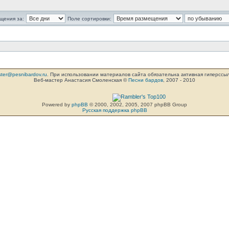
щения за:
Поле сортировки:
ter@pesnibardov.ru
. При использовании материалов сайта обязательна активная гиперссылка 
Веб-мастер Анастасия Смоленская ©
Песни бардов
, 2007 - 2010
Powered by
phpBB
© 2000, 2002, 2005, 2007 phpBB Group
Русская поддержка phpBB