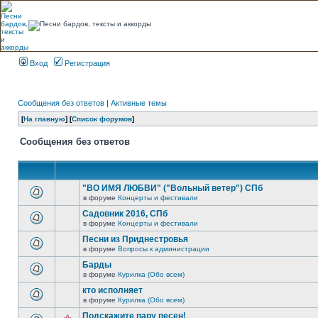
Вход
Регистрация
Сообщения без ответов
|
Активные темы
[
На главную
] [
Список форумов
]
Сообщения без ответов
"ВО ИМЯ ЛЮБВИ" ("Вольный ветер") СПб
в форуме
Концерты и фестивали
Садовник 2016, СПб
в форуме
Концерты и фестивали
Песни из Приднестровья
в форуме
Вопросы к администрации
Барды
в форуме
Курилка (Обо всем)
кто исполняет
в форуме
Курилка (Обо всем)
Подскажите пару песен!