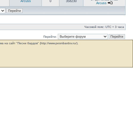
Arcuss
0
358230
Arcuss
Часовой пояс: UTC + 3 часа
Перейти:
на сайт "Песни бардов" (http://www.pesnibardov.ru/).