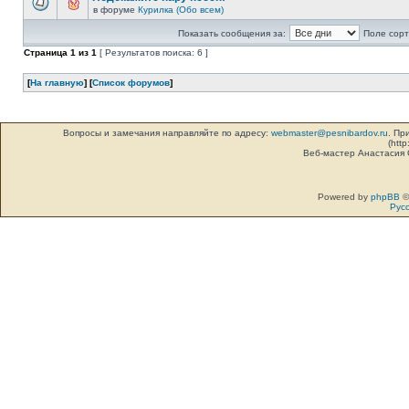
в форуме
Курилка (Обо всем)
Показать сообщения за:
Поле сорт
Страница
1
из
1
[ Результатов поиска: 6 ]
[
На главную
] [
Список форумов
]
Вопросы и замечания направляйте по адресу:
webmaster@pesnibardov.ru
. Пр
(http
Веб-мастер Анастасия
Powered by
phpBB
©
Рус