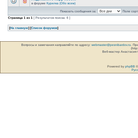
в форуме
Курилка (Обо всем)
Показать сообщения за:
Поле сорт
Страница
1
из
1
[ Результатов поиска: 6 ]
[
На главную
] [
Список форумов
]
Вопросы и замечания направляйте по адресу:
webmaster@pesnibardov.ru
. Пр
(http
Веб-мастер Анастасия
Powered by
phpBB
©
Рус