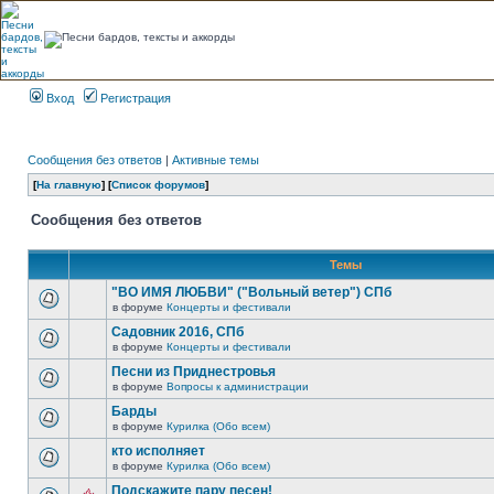
Вход
Регистрация
Сообщения без ответов
|
Активные темы
[
На главную
] [
Список форумов
]
Сообщения без ответов
Темы
"ВО ИМЯ ЛЮБВИ" ("Вольный ветер") СПб
в форуме
Концерты и фестивали
Садовник 2016, СПб
в форуме
Концерты и фестивали
Песни из Приднестровья
в форуме
Вопросы к администрации
Барды
в форуме
Курилка (Обо всем)
кто исполняет
в форуме
Курилка (Обо всем)
Подскажите пару песен!