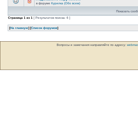
в форуме
Курилка (Обо всем)
Показать сооб
Страница
1
из
1
[ Результатов поиска: 6 ]
[
На главную
] [
Список форумов
]
Вопросы и замечания направляйте по адресу:
webmas