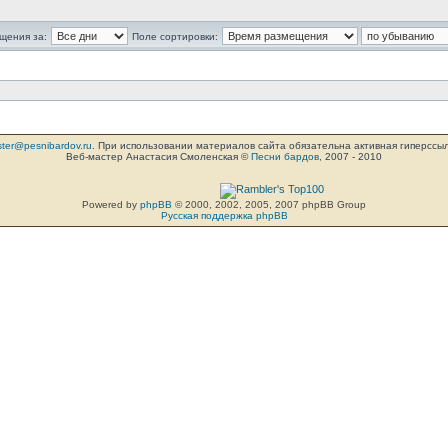
щения за:
Поле сортировки:
ter@pesnibardov.ru
. При использовании материалов сайта обязательна активная гиперссылка 
Веб-мастер Анастасия Смоленская ©
Песни бардов
, 2007 - 2010
Powered by
phpBB
© 2000, 2002, 2005, 2007 phpBB Group
Русская поддержка phpBB