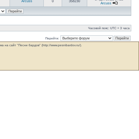
Arcuss
0
358230
Arcuss
Часовой пояс: UTC + 3 часа
Перейти:
на сайт "Песни бардов" (http://www.pesnibardov.ru/).