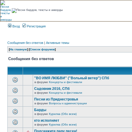
Вход
Регистрация
Сообщения без ответов
|
Активные темы
[
На главную
] [
Список форумов
]
Сообщения без ответов
"ВО ИМЯ ЛЮБВИ" ("Вольный ветер") СПб
в форуме
Концерты и фестивали
Садовник 2016, СПб
в форуме
Концерты и фестивали
Песни из Приднестровья
в форуме
Вопросы к администрации
Барды
в форуме
Курилка (Обо всем)
кто исполняет
в форуме
Курилка (Обо всем)
Подскажите пару песен!