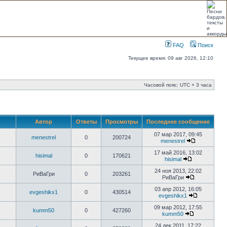
FAQ
Поиск
Текущее время: 09 авг 2026, 12:10
Часовой пояс: UTC + 3 часа
Автор
Ответы
Просмотры
Последнее сообщение
07 мар 2017, 09:45
menestrel
0
200724
menestrel
17 май 2016, 13:02
hisimal
0
170621
hisimal
24 ноя 2013, 22:02
РиВаГри
0
203261
РиВаГри
03 апр 2012, 16:05
evgeshikx1
0
430514
evgeshikx1
09 мар 2012, 17:55
kumm50
0
427260
kumm50
24 дек 2011, 17:22