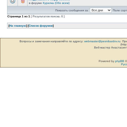
в форуме
Курилка (Обо всем)
Показать сообщения за:
Поле сорт
Страница
1
из
1
[ Результатов поиска: 6 ]
[
На главную
] [
Список форумов
]
Вопросы и замечания направляйте по адресу:
webmaster@pesnibardov.ru
. Пр
(http
Веб-мастер Анастасия
Powered by
phpBB
©
Рус