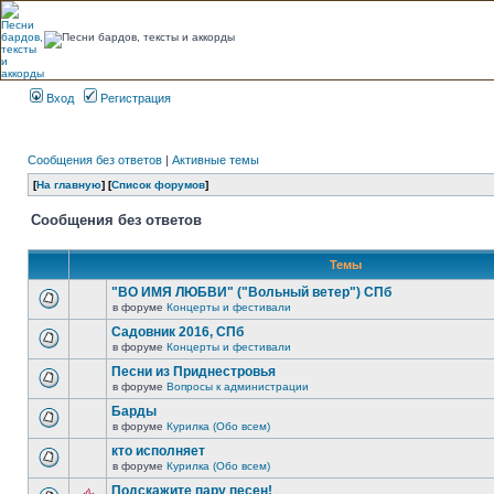
Вход
Регистрация
Сообщения без ответов
|
Активные темы
[
На главную
] [
Список форумов
]
Сообщения без ответов
Темы
"ВО ИМЯ ЛЮБВИ" ("Вольный ветер") СПб
в форуме
Концерты и фестивали
Садовник 2016, СПб
в форуме
Концерты и фестивали
Песни из Приднестровья
в форуме
Вопросы к администрации
Барды
в форуме
Курилка (Обо всем)
кто исполняет
в форуме
Курилка (Обо всем)
Подскажите пару песен!