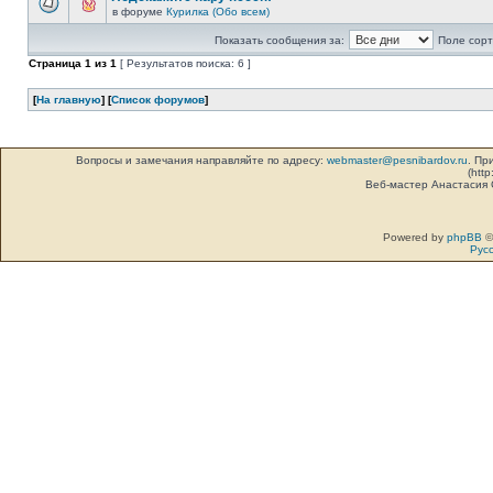
в форуме
Курилка (Обо всем)
Показать сообщения за:
Поле сорт
Страница
1
из
1
[ Результатов поиска: 6 ]
[
На главную
] [
Список форумов
]
Вопросы и замечания направляйте по адресу:
webmaster@pesnibardov.ru
. Пр
(http
Веб-мастер Анастасия
Powered by
phpBB
©
Рус