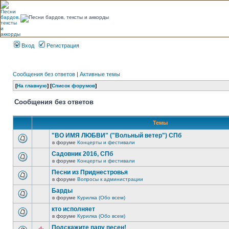
Вход
Регистрация
Сообщения без ответов
|
Активные темы
[
На главную
] [
Список форумов
]
Сообщения без ответов
Темы
"ВО ИМЯ ЛЮБВИ" ("Вольный ветер") СПб
в форуме
Концерты и фестивали
Садовник 2016, СПб
в форуме
Концерты и фестивали
Песни из Приднестровья
в форуме
Вопросы к администрации
Барды
в форуме
Курилка (Обо всем)
кто исполняет
в форуме
Курилка (Обо всем)
Подскажите пару песен!