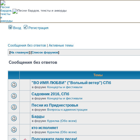
Вход
Регистрация
Сообщения без ответов
|
Активные темы
[
На главную
] [
Список форумов
]
Сообщения без ответов
Темы
"ВО ИМЯ ЛЮБВИ" ("Вольный ветер") СПб
в форуме
Концерты и фестивали
Садовник 2016, СПб
в форуме
Концерты и фестивали
Песни из Приднестровья
в форуме
Вопросы к администрации
Барды
в форуме
Курилка (Обо всем)
кто исполняет
в форуме
Курилка (Обо всем)
Подскажите пару песен!