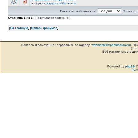
в форуме
Курилка (Обо всем)
Показать сообщения за:
Поле сорт
Страница
1
из
1
[ Результатов поиска: 6 ]
[
На главную
] [
Список форумов
]
Вопросы и замечания направляйте по адресу:
webmaster@pesnibardov.ru
. Пр
(http
Веб-мастер Анастасия
Powered by
phpBB
©
Рус