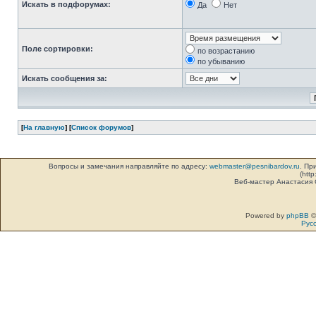
Искать в подфорумах:
Да
Нет
Поле сортировки:
по возрастанию
по убыванию
Искать сообщения за:
[
На главную
] [
Список форумов
]
Вопросы и замечания направляйте по адресу:
webmaster@pesnibardov.ru
. Пр
(http
Веб-мастер Анастасия
Powered by
phpBB
©
Рус