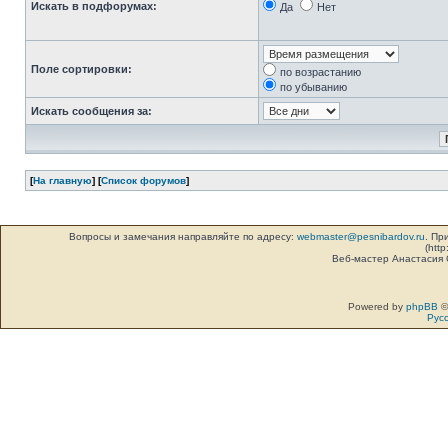
Искать в подфорумах:
Да
Нет
Поле сортировки:
по возрастанию
по убыванию
Искать сообщения за:
[
На главную
] [
Список форумов
]
Вопросы и замечания направляйте по адресу:
webmaster@pesnibardov.ru
. Пр
(http
Веб-мастер Анастасия
Powered by
phpBB
©
Рус