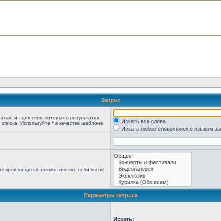
Запрос
татах, и
-
для слов, которых в результатах
Искать все слова
 списка. Используйте
*
в качестве шаблона
Искать любое слово/поиск с языком з
х производится автоматически, если вы не
Параметры запроса
Искать: