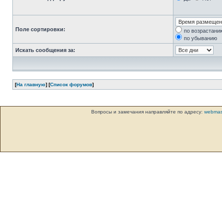
Поле сортировки:
по возрастани
по убыванию
Искать сообщения за:
[
На главную
] [
Список форумов
]
Вопросы и замечания направляйте по адресу:
webmas