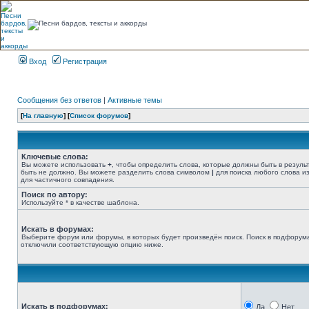
Вход
Регистрация
Сообщения без ответов
|
Активные темы
[
На главную
] [
Список форумов
]
Ключевые слова:
Вы можете использовать
+
, чтобы определить слова, которые должны быть в резуль
быть не должно. Вы можете разделить слова символом
|
для поиска любого слова из
для частичного совпадения.
Поиск по автору:
Используйте * в качестве шаблона.
Искать в форумах:
Выберите форум или форумы, в которых будет произведён поиск. Поиск в подфорума
отключили соответствующую опцию ниже.
Искать в подфорумах:
Да
Нет