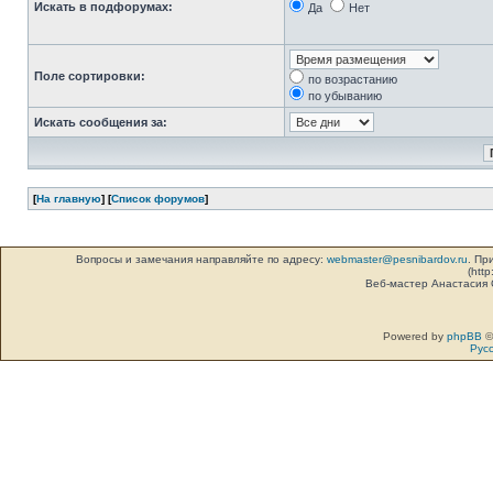
Искать в подфорумах:
Да
Нет
Поле сортировки:
по возрастанию
по убыванию
Искать сообщения за:
[
На главную
] [
Список форумов
]
Вопросы и замечания направляйте по адресу:
webmaster@pesnibardov.ru
. Пр
(http
Веб-мастер Анастасия
Powered by
phpBB
©
Рус